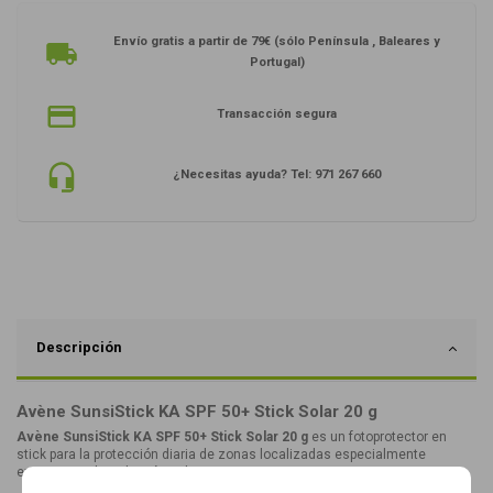
Envío gratis a partir de 79€ (sólo Península , Baleares y
Portugal)
Transacción segura
¿Necesitas ayuda? Tel: 971 267 660
Descripción
Avène SunsiStick KA SPF 50+ Stick Solar 20 g
Avène SunsiStick KA SPF 50+ Stick Solar 20 g
es un fotoprotector en
stick para la protección diaria de zonas localizadas especialmente
expuestas a la radiación solar.