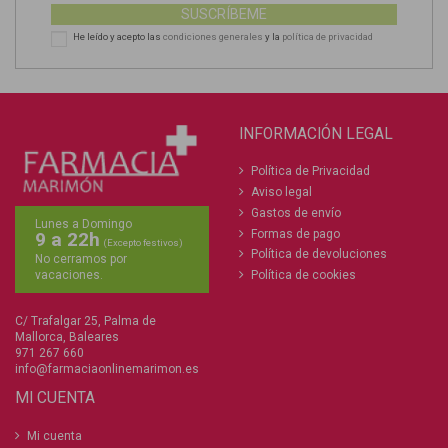
SUSCRÍBEME
He leído y acepto las
condiciones generales
y la
política de privacidad
INFORMACIÓN LEGAL
Política de Privacidad
Aviso legal
Gastos de envío
Lunes a Domingo
Formas de pago
9 a 22h
(Excepto festivos)
Política de devoluciones
No cerramos por
Política de cookies
vacaciones.
C/ Trafalgar 25, Palma de
Mallorca, Baleares
971 267 660
info@farmaciaonlinemarimon.es
MI CUENTA
Mi cuenta