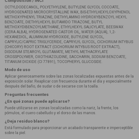
Composición / INCI
OCTYLDODECANOL, POLYETHYLENE, BUTYLENE GLYCOL COCOATE,
HYDROGENATED MICROCRYSTALLINE WAX, BIS-ETHYLHEXYLOXYPHENOL
METHOXYPHENYL TRIAZINE, DIETHYLAMINO HYDROXYBENZOYL HEXYL
BENZOATE, DIETHYLHEXYL BUTAMIDO TRIAZONE, BUTYL
METHOXYDIBENZOYLMETHANE, ETHYLHEXYL SALICYLATE, BEESWAX
(CERA ALBA), HYDROGENATED CASTOR OIL, WATER (AQUA), 1,2-
HEXANEDIOL, ALUMINUM HYDROXIDE, BUTYLENE GLYCOL,
CAPRYLIC/CAPRIC TRIGLYCERIDE, CAPRYLYL GLYCOL, CICHORIUM INTYBUS
(CHICORY) ROOT EXTRACT (CICHORIUM INTYBUS ROOT EXTRACT),
DISODIUM STEAROYL GLUTAMATE, METHYL METHACRYLATE
CROSSPOLYMER, OXOTHIAZOLIDINE, SACCHARIN, SODIUM BENZOATE,
TITANIUM DIOXIDE (CI 77891), TOCOPHERYL GLUCOSIDE.
Modo de uso
Aplicar generosamente sobre las zonas localizadas expuestas antes de la
exposición solar. Reaplicar con frecuencia durante el día y especialmente
después del baño, de sudar o de secarse con la toalla.
Preguntas frecuentes
¿En qué zonas puede aplicarse?
Puede utilizarse en zonas localizadas como la nariz, la frente, los
pómulos, el cuero cabelludo y el dorso de las manos.
¿Deja residuo blanco?
Está formulado para proporcionar un acabado transparente e imperceptible
sobre la piel.