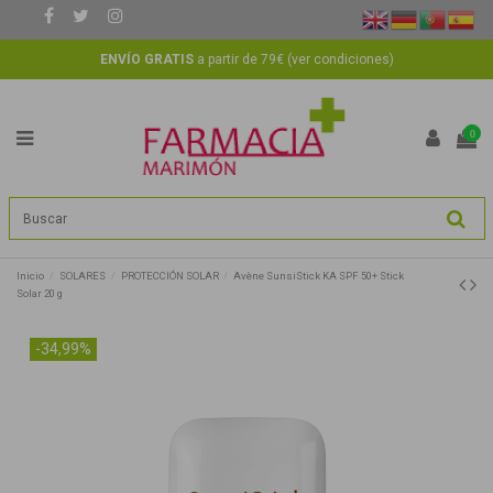
ENVÍO GRATIS
a partir de 79€ (
ver condiciones
)
0
Inicio
SOLARES
PROTECCIÓN SOLAR
Avène SunsiStick KA SPF 50+ Stick
Solar 20 g
-34,99%