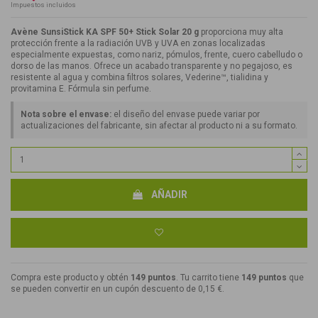
Impuestos incluidos
Avène SunsiStick KA SPF 50+ Stick Solar 20 g
proporciona muy alta
protección frente a la radiación UVB y UVA en zonas localizadas
especialmente expuestas, como nariz, pómulos, frente, cuero cabelludo o
dorso de las manos. Ofrece un acabado transparente y no pegajoso, es
resistente al agua y combina filtros solares, Vederine™, tialidina y
provitamina E. Fórmula sin perfume.
Nota sobre el envase:
el diseño del envase puede variar por
actualizaciones del fabricante, sin afectar al producto ni a su formato.
AÑADIR
Compra este producto y obtén
149
puntos
. Tu carrito tiene
149
puntos
que
se pueden convertir en un cupón descuento de
0,15 €
.