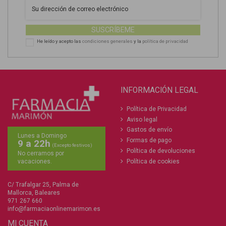
SUSCRÍBEME
He leído y acepto las
condiciones generales
y la
política de privacidad
INFORMACIÓN LEGAL
Política de Privacidad
Aviso legal
Gastos de envío
Lunes a Domingo
Formas de pago
9 a 22h
(Excepto festivos)
Política de devoluciones
No cerramos por
Política de cookies
vacaciones.
C/ Trafalgar 25, Palma de
Mallorca, Baleares
971 267 660
info@farmaciaonlinemarimon.es
MI CUENTA