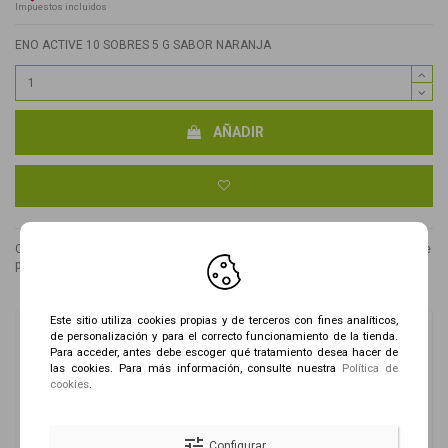
Impuestos incluidos
ENO ACTIVE 10 SOBRES 5 G SABOR NARANJA
AÑADIR
Compra este producto y obtén
42
puntos
. Tu carrito tiene
42
puntos
que se
pueden convertir en un cupón descuento de
0,04 €
.
Este sitio utiliza cookies propias y de terceros con fines analíticos,
de personalización y para el correcto funcionamiento de la tienda.
Envío gratis a partir de 79€ (sólo Península , Baleares y
Para acceder, antes debe escoger qué tratamiento desea hacer de
Portugal)
las cookies. Para más información, consulte nuestra
Política de
cookies
.
Transacción segura
tune
Configurar