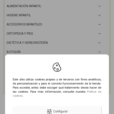
ALIMENTACIÓN INFANTIL
HIGIENE INFANTIL
ACCESORIOS INFANTILES
ORTOPEDIA Y PIES
DIETÉTICA Y HERBORISTERÍA
BOTIQUÍN
HOMEOPATÍA
ÓPTICA
Este sitio utiliza cookies propias y de terceros con fines analíticos,
TIRAS DE GLUCEMIA Y GLUCÓMETROS
de personalización y para el correcto funcionamiento de la tienda.
Para acceder, antes debe escoger qué tratamiento desea hacer de
ANÁLISIS Y DIAGNÓSTICO
las cookies. Para más información, consulte nuestra
Política de
cookies
.
OK
Borrar todo
tune
Configurar