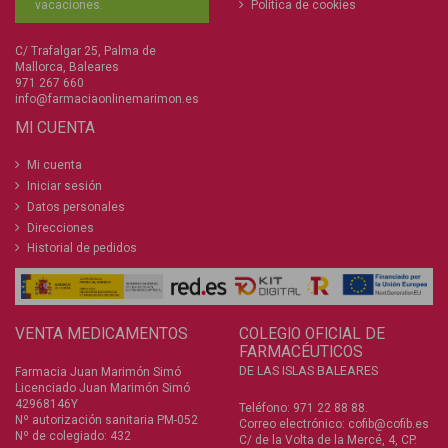
Política de cookies
vacaciones.
C/ Trafalgar 25, Palma de
Mallorca, Baleares
971 267 660
info@farmaciaonlinemarimon.es
MI CUENTA
Mi cuenta
Iniciar sesión
Datos personales
Direcciones
Historial de pedidos
VENTA MEDICAMENTOS
COLEGIO OFICIAL DE
FARMACÉUTICOS
DE LAS ISLAS BALEARES
Farmacia Juan Marimón Simó
Licenciado Juan Marimón Simó
42968146Y
Teléfono:
971 22 88 88
.
Nº autorización sanitaria PM-052
Correo electrónico:
cofib@cofib.es
Nº de colegiado: 432
C/ de la Volta de la Mercé, 4, CP.